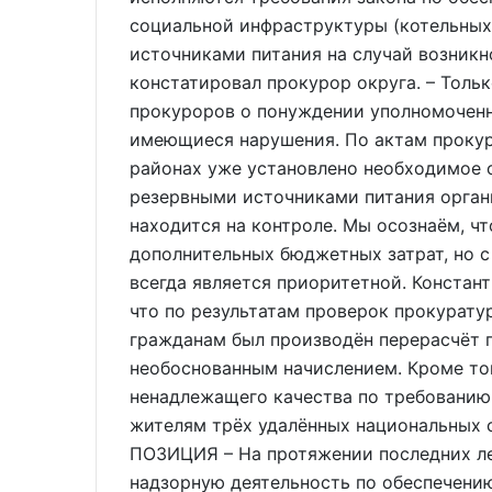
социальной инфраструктуры (котельных,
источниками питания на случай возникн
констатировал прокурор округа. – Тольк
прокуроров о понуждении уполномоченн
имеющиеся нарушения. По актам прокур
районах уже установлено необходимое о
резервными источниками питания орган
находится на контроле. Мы осознаём, ч
дополнительных бюджетных затрат, но с
всегда является приоритетной. Конста
что по результатам проверок прокурату
гражданам был производён перерасчёт п
необоснованным начислением. Кроме тог
ненадлежащего качества по требованию
жителям трёх удалённых национальных
ПОЗИЦИЯ – На протяжении последних л
надзорную деятельность по обеспечени