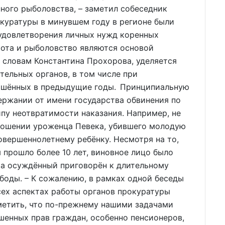
ного рыболовства, – заметил собеседник
окуратуры в минувшем году в регионе были
удовлетворения личных нужд коренных
хота и рыболовство являются основой
 словам Константина Прохорова, уделяется
ельных органов, в том числе при
ершённых в предыдущие годы. Принципиальную
ржании от имени государства обвинения по
ипу неотвратимости наказания. Например, не
тношении уроженца Певека, убившего молодую
вершеннолетнему ребёнку. Несмотря на то,
 прошло более 10 лет, виновное лицо было
ра осуждённый приговорён к длительному
боды. – К сожалению, в рамках одной беседы
сех аспектах работы органов прокуратуры
метить, что по-прежнему нашими задачами
шенных прав граждан, особенно пенсионеров,