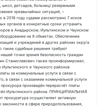
 школ, детсадов, больниц) резервными
овения чрезвычайных ситуаций, –
о в 2018 году судами рассмотрено 7 исков
ых органов в конкретные сроки устранить
оров в Анадырском, Иультинском и Чаунском
борудование на 9 объектах. Обеспечение
изаций и учреждений в других районах округа
то такие судебные решения требуют
 нашей точки зрения безопасность граждан
нтин Станиславович также проинформировал,
р Иультинского и Чаунского районов
латы за коммунальные услуги в связи с
о, в связи с оказанием коммунальной услуги
 прокурора произведён перерасчёт платы
 сёл Иультинского района. ПРИНЦИПИАЛЬНАЯ
ет прокуратура осуществляет активную
ю законности в сфере природопользования,