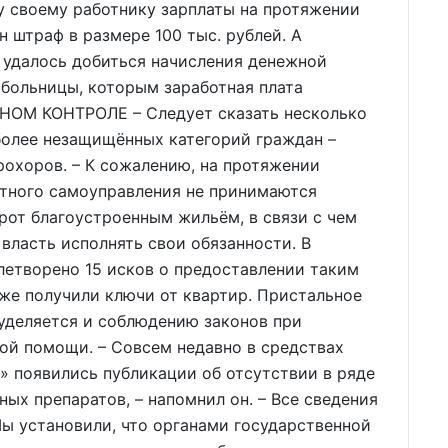
у своему работнику зарплаты на протяжении
 штраф в размере 100 тыс. рублей. А
удалось добиться начисления денежной
больницы, которым заработная плата
ЧНОМ КОНТРОЛЕ – Следует сказать несколько
более незащищённых категорий граждан –
рохоров. – К сожалению, на протяжении
стного самоуправления не принимаются
от благоустроенным жильём, в связи с чем
власть исполнять свои обязанности. В
летворено 15 исков о предоставлении таким
же получили ключи от квартир. Пристальное
 уделяется и соблюдению законов при
ой помощи. – Совсем недавно в средствах
» появились публикации об отсутствии в ряде
ых препаратов, – напомнил он. – Все сведения
ы установили, что органами государственной