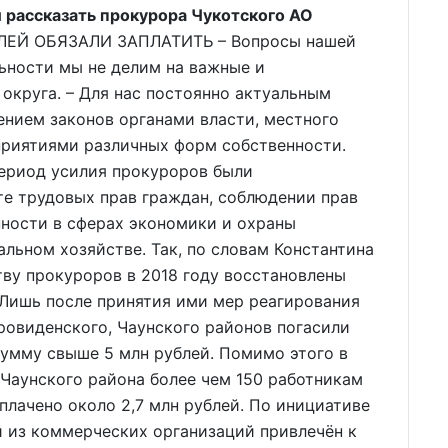
 рассказать прокурора Чукотского АО
ЕЙ ОБЯЗАЛИ ЗАПЛАТИТЬ – Вопросы нашей
ьности мы не делим на важные и
 округа. – Для нас постоянно актуальным
ением законов органами власти, местного
приятиями различных форм собственности.
 период усилия прокуроров были
те трудовых прав граждан, соблюдении прав
нности в сферах экономики и охраны
ьном хозяйстве. Так, по словам Константина
ву прокуроров в 2018 году восстановлены
 Лишь после принятия ими мер реагирования
ровиденского, Чаунского районов погасили
сумму свыше 5 млн рублей. Помимо этого в
Чаунского района более чем 150 работникам
лачено около 2,7 млн рублей. По инициативе
й из коммерческих организаций привлечён к