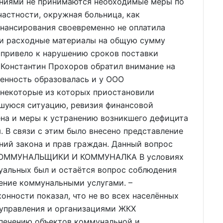
ениями не принимаются необходимые меры по
частности, окружная больница, как
инансирования своевременно не оплатила
 и расходные материалы на общую сумму
о привело к нарушению сроков поставки
 Константин Прохоров обратил внимание на
женность образовалась и у ООО
некоторые из которых приостановили
вшуюся ситуацию, ревизия финансовой
ена и меры к устранению возникшего дефицита
. В связи с этим было внесено представление
ий закона и прав граждан. Данный вопрос
е. КОММУНАЛЬЩИКИ И КОММУНАЛКА В условиях
уальных был и остаётся вопрос соблюдения
ение коммунальными услугами. –
онности показал, что не во всех населённых
оуправления и организациями ЖКХ
спечению объектов коммунальной и