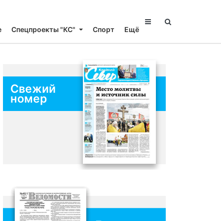
е
Спецпроекты "КС"
Спорт
Ещё
Свежий
номер