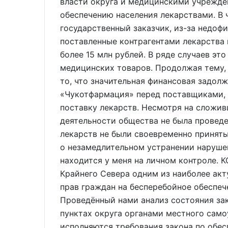
власти округа и медицинскими учрежд
обеспечению населения лекарствами. В 
государственный заказчик, из-за недоф
поставленные контрагентами лекарства
более 15 млн рублей. В ряде случаев эт
медицинских товаров. Продолжая тему,
то, что значительная финансовая задол
«Чукотфармация» перед поставщиками, 
поставку лекарств. Несмотря на сложи
деятельности общества не была провед
лекарств не были своевременно приняты
о незамедлительном устранении нарушен
находится у меня на личном контрол
Крайнего Севера одним из наиболее акт
прав граждан на бесперебойное обеспеч
Проведённый нами анализ состояния зак
пунктах округа органами местного сам
исполняются требования закона по обе