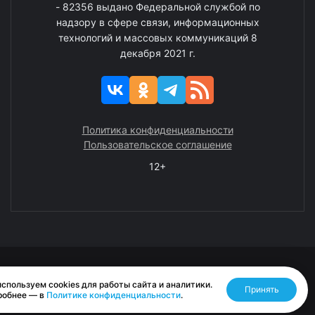
- 82356 выдано Федеральной службой по
надзору в сфере связи, информационных
технологий и массовых коммуникаций 8
декабря 2021 г.
Политика конфиденциальности
Пользовательское соглашение
12+
© 2008—2025 ГАУ ЧАО «Издательство «Крайний Север»
спользуем cookies для работы сайта и аналитики.
Принять
Разработано RASA
робнее — в
Политике конфиденциальности
.