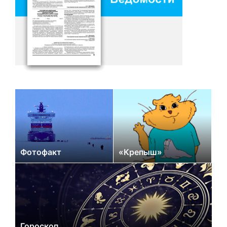
Фотофакт
«Крепыш»
Гороскоп