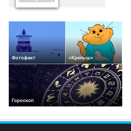
Фотофакт
«Крепыш»
Гороскоп