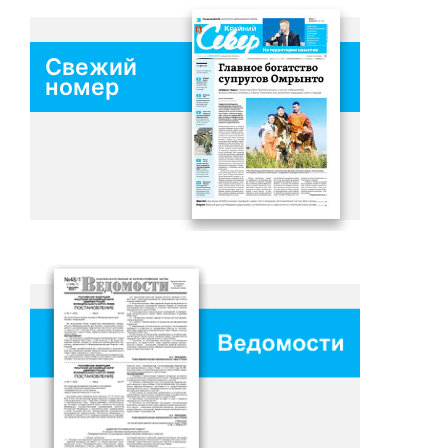
Свежий
номер