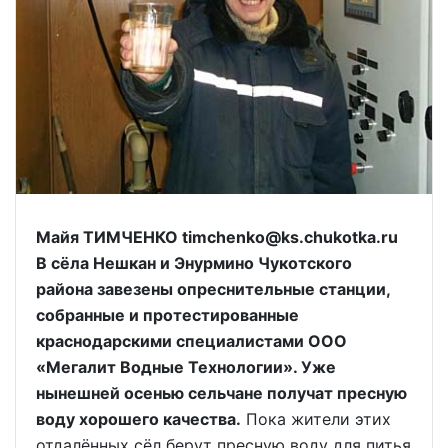
Майя ТИМЧЕНКО timchenko@ks.chukotka.ru
В сёла Нешкан и Энурмино Чукотского
района завезены опреснительные станции,
собранные и протестированные
краснодарскими специалистами ООО
«Мегалит Водные Технологии». Уже
нынешней осенью сельчане получат пресную
воду хорошего качества.
Пока жители этих
отдалённых сёл берут пресную воду для питья