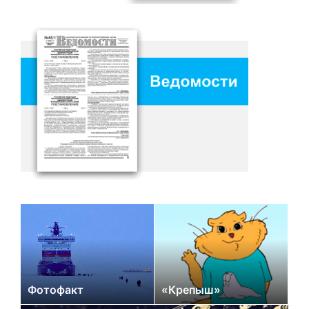
Фотофакт
«Крепыш»