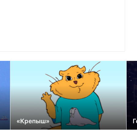
«Крепыш»
Г