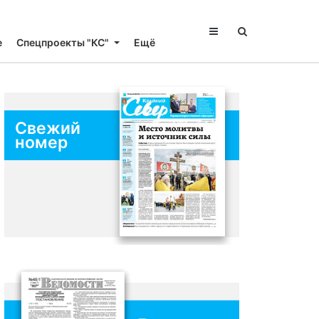
е
Спецпроекты "КС"
Ещё
Свежий
номер