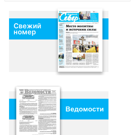
Свежий
номер