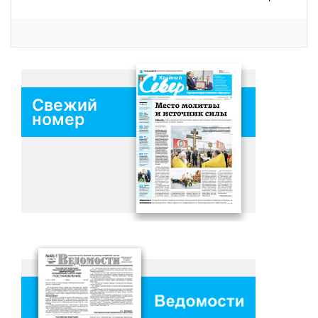
Свежий
номер