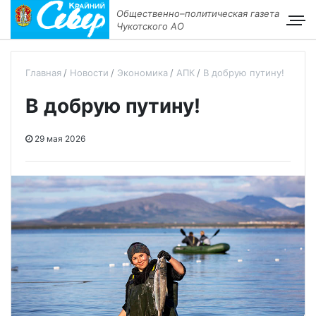
Общественно–политическая газета
Чукотского АО
Главная
Новости
Экономика
АПК
В добрую путину!
В добрую путину!
29 мая 2026