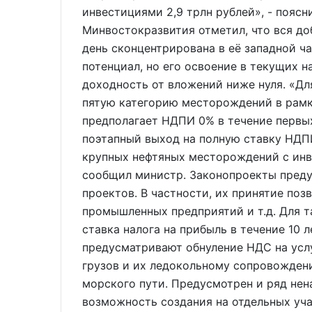
инвестициями 2,9 трлн рублей», - поясн
Минвостокразвития отметил, что вся до
день сконцентрирована в её западной ч
потенциал, но его освоение в текущих н
доходность от вложений ниже нуля. «Д
пятую категорию месторождений в рамка
предполагает НДПИ 0% в течение первых 1
поэтапный выход на полную ставку НДПИ
крупных нефтяных месторождений с инве
сообщил министр. Законопроекты пред
проектов. В частности, их принятие по
промышленных предприятий и т.д. Для т
ставка налога на прибыль в течение 10 
предусматривают обнуление НДС на усл
грузов и их ледокольному сопровожден
морского пути. Предусмотрен и ряд нен
возможность создания на отдельных уча