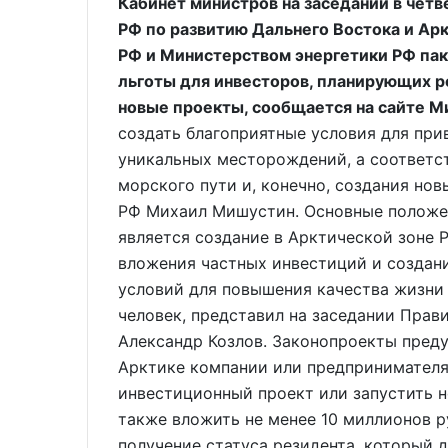
Кабинет министров на заседании в чет
РФ по развитию Дальнего Востока и Ар
РФ и Министерством энергетики РФ па
льготы для инвесторов, планирующих р
новые проекты, сообщается на сайте М
создать благоприятные условия для при
уникальных месторождений, а соответс
морского пути и, конечно, создания нов
РФ Михаил Мишустин. Основные положен
является создание в Арктической зоне 
вложения частных инвестиций и создани
условий для повышения качества жизни 
человек, представил на заседании Прав
Александр Козлов. Законопроекты пред
Арктике компании или предпринимателя
инвестиционный проект или запустить н
также вложить не менее 10 миллионов 
получение статуса резидента, который д