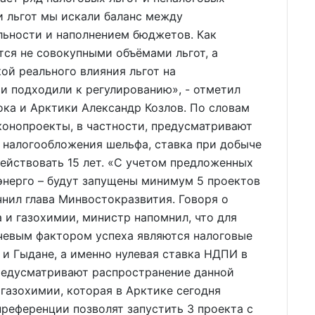
и льгот мы искали баланс между
ьности и наполнением бюджетов. Как
тся не совокупными объёмами льгот, а
ой реального влияния льгот на
и подходили к регулированию», - отметил
ка и Арктики Александр Козлов. По словам
конопроекты, в частности, предусматривают
 налогообложения шельфа, ставка при добыче
действовать 15 лет. «С учетом предложенных
энерго – будут запущены минимум 5 проектов
очнил глава Минвостокразвития. Говоря о
 и газохимии, министр напомнил, что для
чевым фактором успеха являются налоговые
 и Гыдане, а именно нулевая ставка НДПИ в
предусматривают распространение данной
 газохимии, которая в Арктике сегодня
преференции позволят запустить 3 проекта с