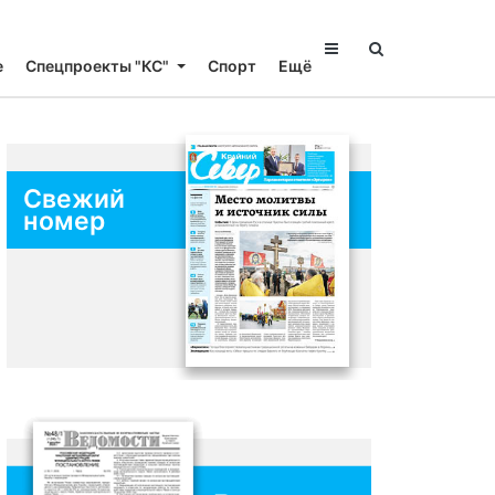
е
Спецпроекты "КС"
Спорт
Ещё
Свежий
номер