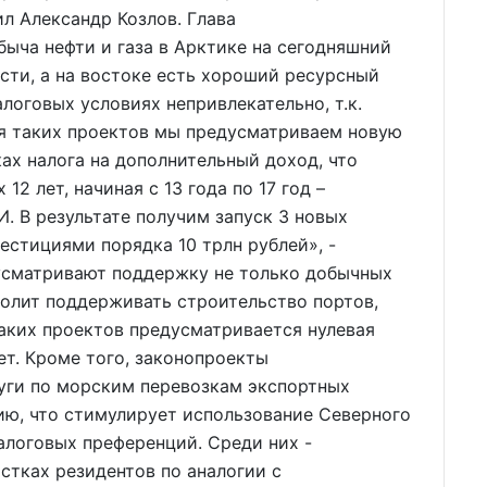
ил Александр Козлов. Глава
быча нефти и газа в Арктике на сегодняшний
асти, а на востоке есть хороший ресурсный
алоговых условиях непривлекательно, т.к.
ля таких проектов мы предусматриваем новую
х налога на дополнительный доход, что
2 лет, начиная с 13 года по 17 год –
. В результате получим запуск 3 новых
стициями порядка 10 трлн рублей», -
усматривают поддержку не только добычных
зволит поддерживать строительство портов,
аких проектов предусматривается нулевая
лет. Кроме того, законопроекты
уги по морским перевозкам экспортных
ию, что стимулирует использование Северного
алоговых преференций. Среди них -
стках резидентов по аналогии с