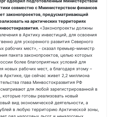
верг одобрил подготовленный Министерством
ктики совместно с Мминистерством финансов
кет законопроектов, предусматривающий
еализовать на арктических территориях
инвостокразвития.
«Законопроекты должны
влечения в Арктику инвестиций, для освоения
твенно для ускоренного развития Северного
ых рабочих мест», - сказал премьер-министр
ия пакета законопроектов, целью которых
России более благоприятных условий для
я новых рабочих мест, а благодаря этому –
в Арктике, где сейчас живет 2,2 миллиона
ительства глава Минвостокразвития РФ
усматривают для любой зарегистрированной в
, которые готовы реализовать новый
овый вид экономической деятельности, а
рублей в любую территорию Арктической зоны,
ает ряд налоговых льгот и неналоговых