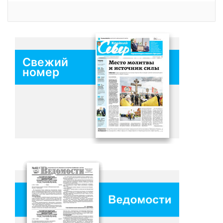
Свежий
номер