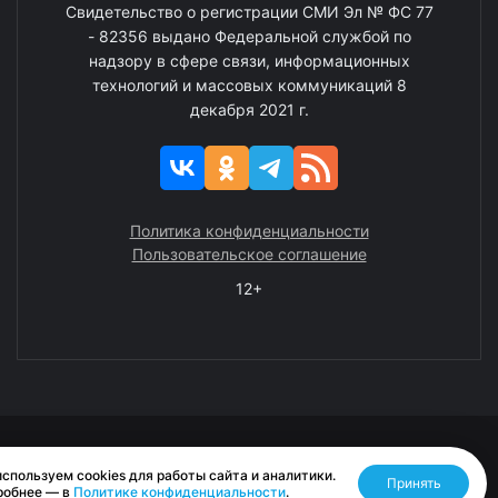
Свидетельство о регистрации СМИ Эл № ФС 77
- 82356 выдано Федеральной службой по
надзору в сфере связи, информационных
технологий и массовых коммуникаций 8
декабря 2021 г.
Политика конфиденциальности
Пользовательское соглашение
12+
© 2008—2025 ГАУ ЧАО «Издательство «Крайний Север»
спользуем cookies для работы сайта и аналитики.
Принять
Разработано RASA
робнее — в
Политике конфиденциальности
.