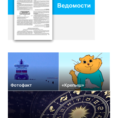
Фотофакт
«Крепыш»