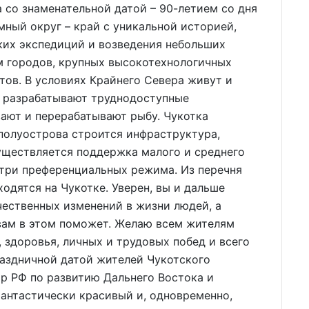
 со знаменательной датой – 90-летием со дня
мный округ – край с уникальной историей,
ких экспедиций и возведения небольших
м городов, крупных высокотехнологичных
тов. В условиях Крайнего Севера живут и
, разрабатывают труднодоступные
ают и перерабатывают рыбу. Чукотка
полуострова строится инфраструктура,
уществляется поддержка малого и среднего
 три преференциальных режима. Из перечня
одятся на Чукотке. Уверен, вы и дальше
чественных изменений в жизни людей, а
вам в этом поможет. Желаю всем жителям
 здоровья, личных и трудовых побед и всего
раздничной датой жителей Чукотского
р РФ по развитию Дальнего Востока и
фантастически красивый и, одновременно,