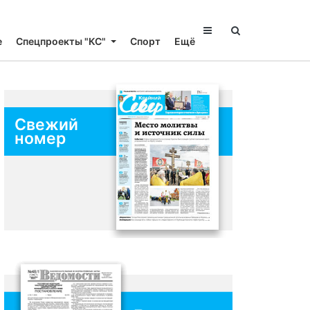
е
Спецпроекты "КС"
Спорт
Ещё
Свежий
номер