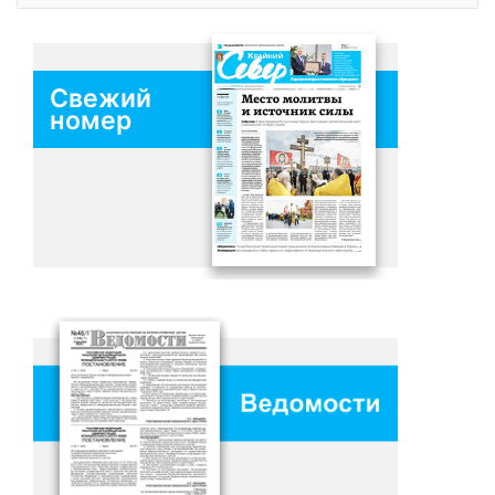
Свежий
номер