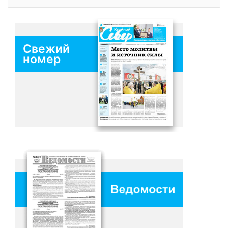
Свежий
номер