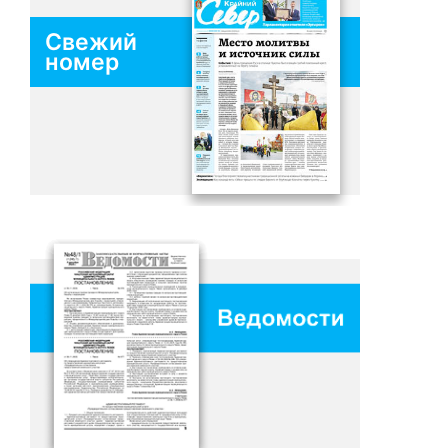
Свежий
номер