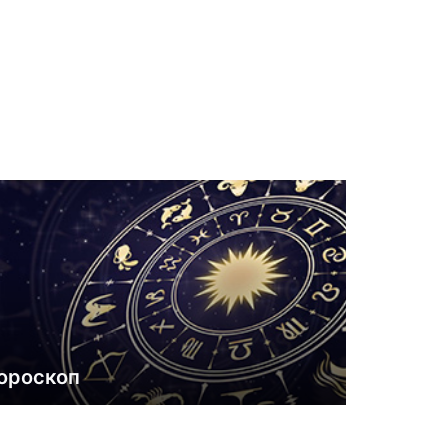
ороскоп