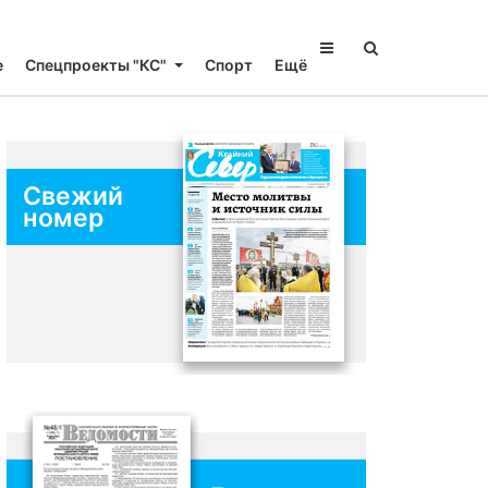
е
Спецпроекты "КС"
Спорт
Ещё
Свежий
номер