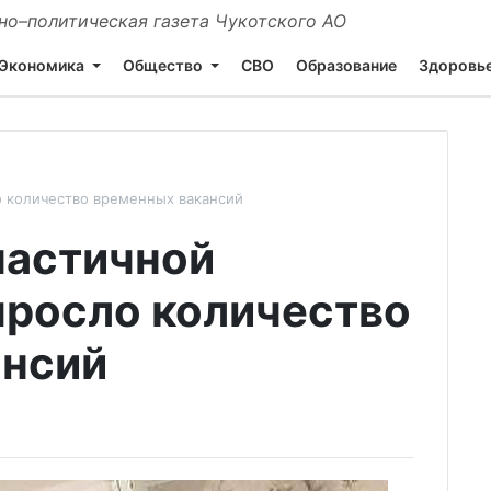
о–политическая газета Чукотского АО
Экономика
Общество
СВО
Образование
Здоровь
о количество временных вакансий
частичной
росло количество
ансий