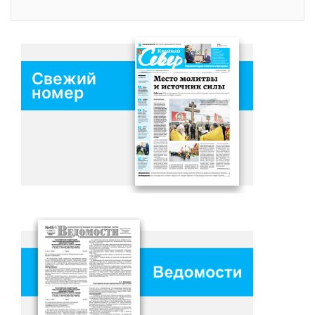
Свежий
номер