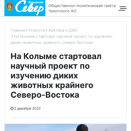
Общественно–политическая газета
Чукотского АО
Главная
Новости
Арктика и ДФО
На Колыме стартовал научный проект по изучению
диких животных крайнего Северо-Востока
На Колыме стартовал
научный проект по
изучению диких
животных крайнего
Северо-Востока
2 декабря 2022