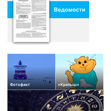
Фотофакт
«Крепыш»