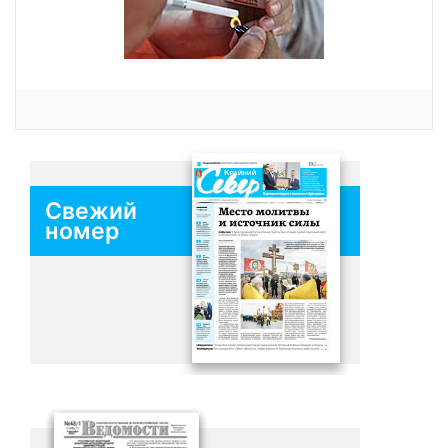
Свежий
номер