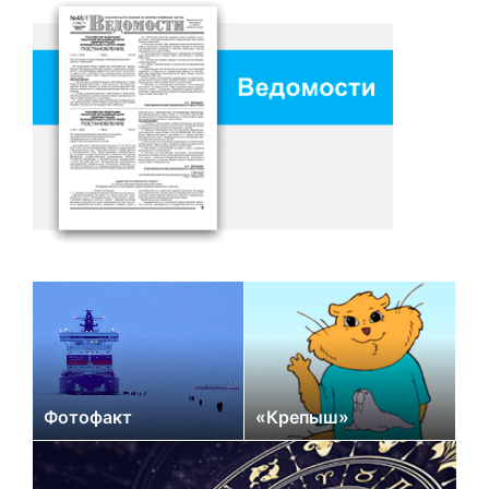
Фотофакт
«Крепыш»