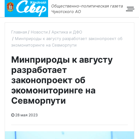
Общественно–политическая газета
Чукотского АО
Главная
Новости
Арктика и ДФО
Минприроды к августу разработает законопроект об
экомониторинге на Севморпути
Минприроды к августу
разработает
законопроект об
экомониторинге на
Севморпути
28 мая 2023