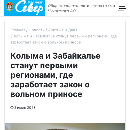
Общественно–политическая газета
Чукотского АО
Главная
Новости
Арктика и ДФО
Колыма и Забайкалье станут первыми регионами, где
заработает закон о вольном приносе
Колыма и Забайкалье
станут первыми
регионами, где
заработает закон о
вольном приносе
2 июля 2023