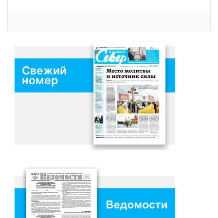
Свежий
номер