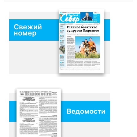
Свежий
номер