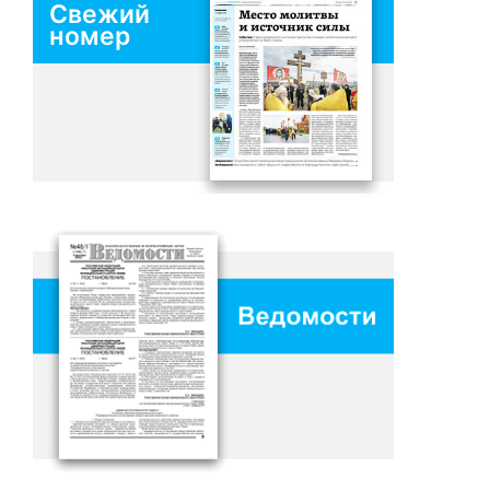
Свежий
номер