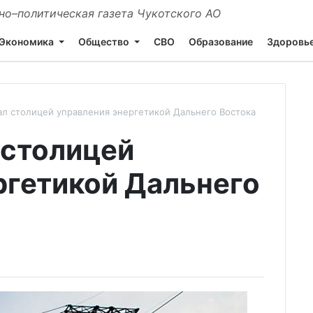
о–политическая газета Чукотского АО
Экономика
Общество
СВО
Образование
Здоровь
ал столицей управления энергетикой Дальнего Востока
 столицей
ргетикой Дальнего