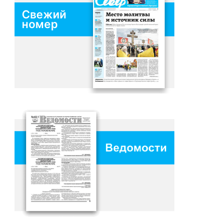
Свежий
номер