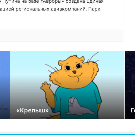
ю Путина на базе «Авроры» создана Единая
рацией региональных авиакомпаний. Парк
«Крепыш»
Г