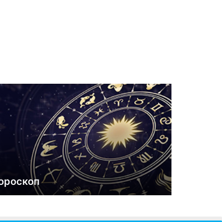
ороскоп