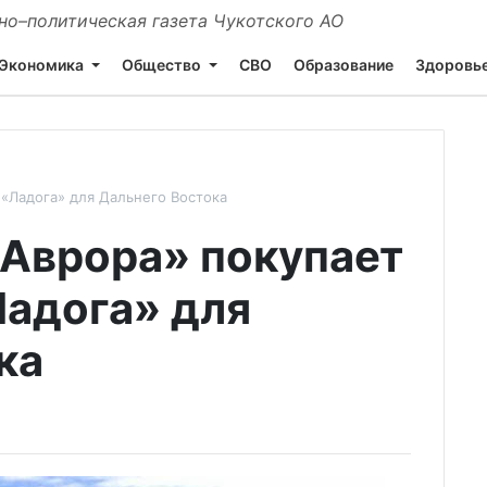
о–политическая газета Чукотского АО
Экономика
Общество
СВО
Образование
Здоровь
«Ладога» для Дальнего Востока
Аврора» покупает
Ладога» для
ка