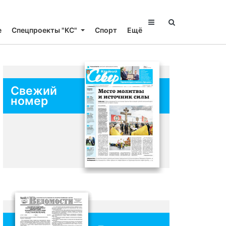
е
Спецпроекты "КС"
Спорт
Ещё
Свежий
номер