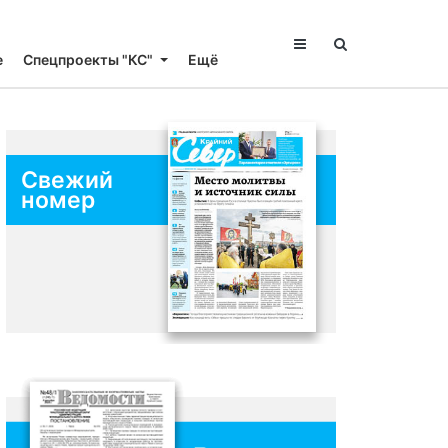
е
Спецпроекты "КС"
Ещё
Свежий
номер