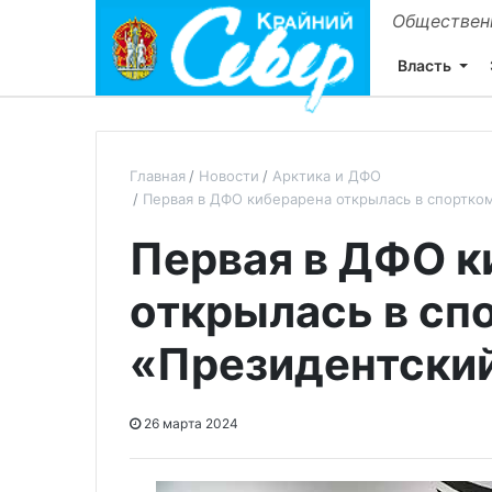
Общественн
Власть
Главная
Новости
Арктика и ДФО
Первая в ДФО киберарена открылась в спортко
Первая в ДФО к
открылась в сп
«Президентский
26 марта 2024