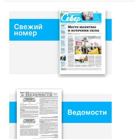
Свежий
номер