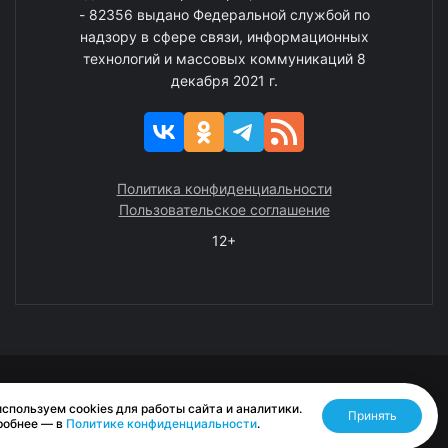
- 82356 выдано Федеральной службой по
надзору в сфере связи, информационных
технологий и массовых коммуникаций 8
декабря 2021 г.
Политика конфиденциальности
Пользовательское соглашение
12+
© 2008—2025 ГАУ ЧАО «Издательство «Крайний Север»
спользуем cookies для работы сайта и аналитики.
Принять
Разработано RASA
робнее — в
Политике конфиденциальности
.