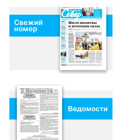
Свежий
номер