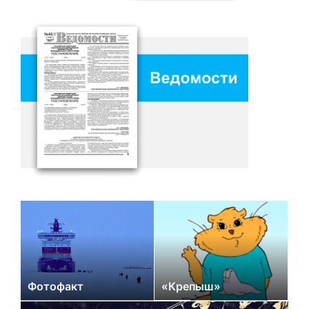
Фотофакт
«Крепыш»