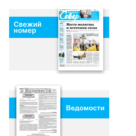
Свежий
номер