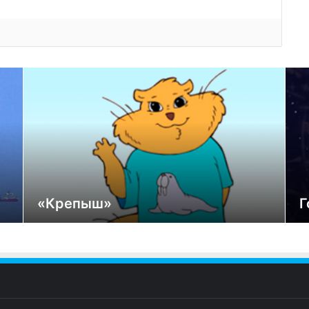
«Крепыш»
Г