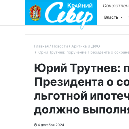
Общественн
Власть
Главная
Новости
Арктика и ДФО
Юрий Трутнев: поручение Президента о сохран
Юрий Трутнев: 
Президента о с
льготной ипоте
должно выполн
4 декабря 2024