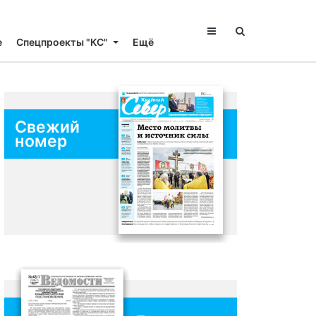
е
Спецпроекты "КС"
Ещё
Свежий
номер