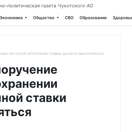
о–политическая газета Чукотского АО
Экономика
Общество
СВО
Образование
Здоровь
ении льготной ипотечной ставки должно выполняться
поручение
охранении
чной ставки
яться