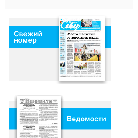
Свежий
номер