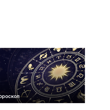
ороскоп