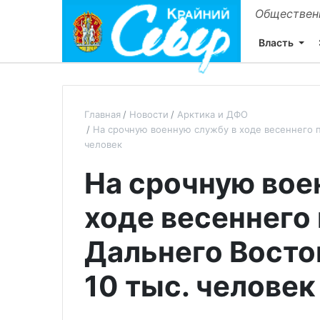
Общественн
Власть
Главная
Новости
Арктика и ДФО
На срочную военную службу в ходе весеннего п
человек
На срочную вое
ходе весеннего
Дальнего Восто
10 тыс. человек