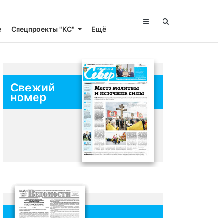
е
Спецпроекты "КС"
Ещё
Свежий
номер