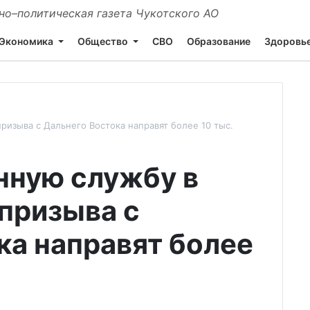
о–политическая газета Чукотского АО
Экономика
Общество
СВО
Образование
Здоровь
ризыва с Дальнего Востока направят более 10 тыс.
нную службу в
 призыва с
ка направят более