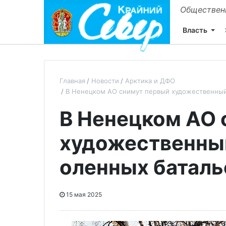
Общественн
Власть
Главная
Новости
Арктика и ДФО
В Ненецком АО снимут первый художественный
В Ненецком АО 
художественны
оленных баталь
15 мая 2025