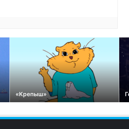
«Крепыш»
Г