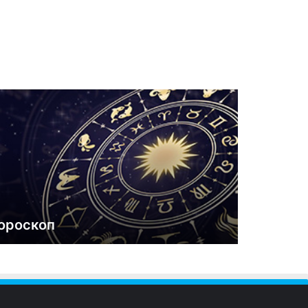
ороскоп