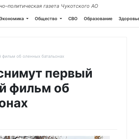
о–политическая газета Чукотского АО
Экономика
Общество
СВО
Образование
Здоровь
 фильм об оленных батальонах
снимут первый
й фильм об
онах