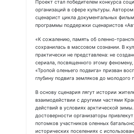
Проект стал победителем конкурса соц
организаций в сфере культуры. Автором
сценарист цикла документальных фильмо
программы поддержки сценаристов «Авт
«К сожалению, память об оленно-трансп
сохранилась в массовом сознании. В ку
практически не представлена: не созда
сериала, посвященного этому феномену, 
«Тропой оленьего подвига» призван вос
глубину подвига земляков до молодого 
В основу сценария лягут истории жител
взаимодействии с другими частями Кра
действий в условиях арктической зимы.
достоверности организаторы привлекут 
потомков участников оленных батальон
исторических поселениях с использова