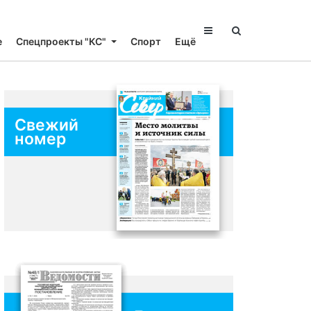
е
Спецпроекты "КС"
Спорт
Ещё
Свежий
номер