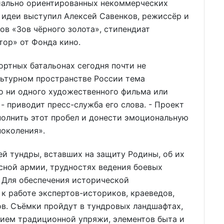
иально ориентированных некоммерческих
 идеи выступил Алексей Савенков, режиссёр и
в «Зов чёрного золота», стипендиат
ор» от Фонда кино.
ортных батальонах сегодня почти не
льтурном пространстве России тема
но ни одного художественного фильма или
- приводит пресс-служба его слова. - Проект
полнить этот пробел и донести эмоциональную
поколения».
ей тундры, вставших на защиту Родины, об их
сной армии, трудностях ведения боевых
 Для обеспечения исторической
к работе экспертов-историков, краеведов,
ов. Съёмки пройдут в тундровых ландшафтах,
нием традиционной упряжи, элементов быта и