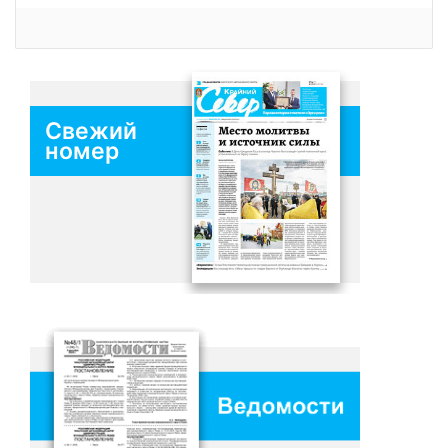
Свежий
номер