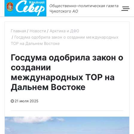
Общественно–политическая газета
Чукотского АО
Главная
Новости
Арктика и ДФО
Госдума одобрила закон о создании международных
ТОР на Дальнем Востоке
Госдума одобрила закон о
создании
международных ТОР на
Дальнем Востоке
21 июля 2025