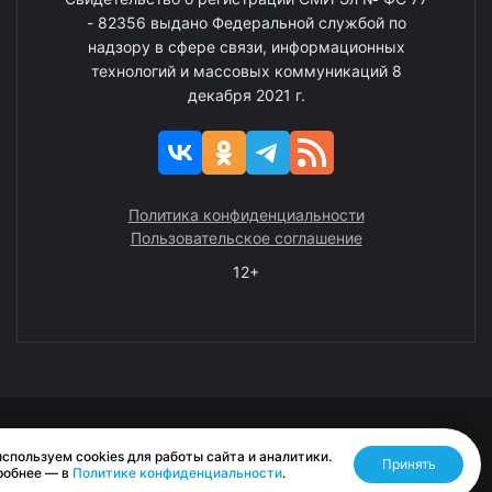
- 82356 выдано Федеральной службой по
надзору в сфере связи, информационных
технологий и массовых коммуникаций 8
декабря 2021 г.
Политика конфиденциальности
Пользовательское соглашение
12+
© 2008—2025 ГАУ ЧАО «Издательство «Крайний Север»
спользуем cookies для работы сайта и аналитики.
Принять
Разработано RASA
робнее — в
Политике конфиденциальности
.