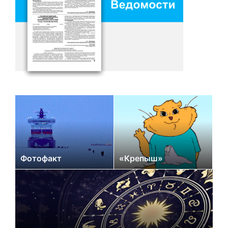
Фотофакт
«Крепыш»