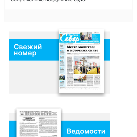
Свежий
номер