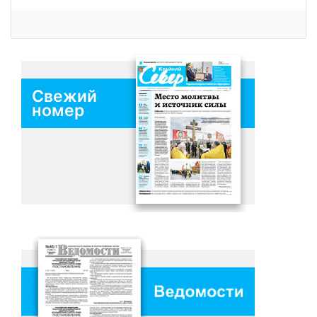
Свежий
номер