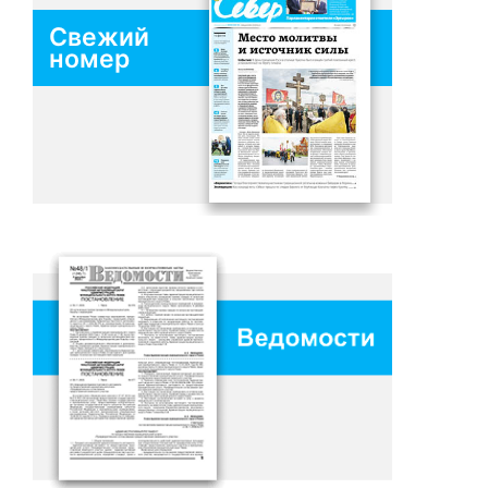
Свежий
номер