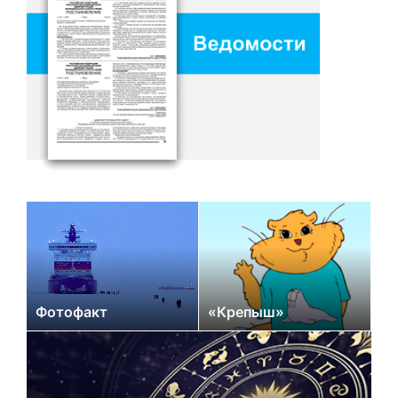
Фотофакт
«Крепыш»