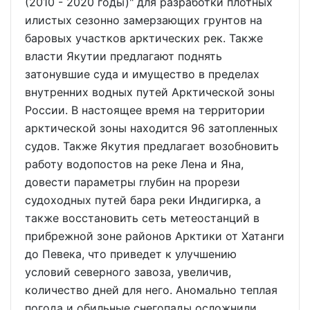
(2010 - 2020 годы)" для разработки плотных
илистых сезонно замерзающих грунтов на
баровых участков арктических рек. Также
власти Якутии предлагают поднять
затонувшие суда и имущество в пределах
внутренних водных путей Арктической зоны
России. В настоящее время на территории
арктической зоны находится 96 затопленных
судов. Также Якутия предлагает возобновить
работу водопостов на реке Лена и Яна,
довести параметры глубин на прорези
судоходных путей бара реки Индигирка, а
также восстановить сеть метеостанций в
прибрежной зоне районов Арктики от Хатанги
до Певека, что приведет к улучшению
условий северного завоза, увеличив,
количество дней для него. Аномально теплая
погода и обильные снегопады осложнили