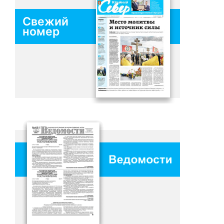
Свежий
номер