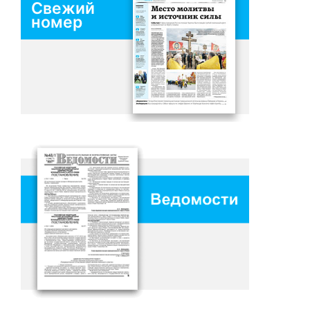
Свежий
номер