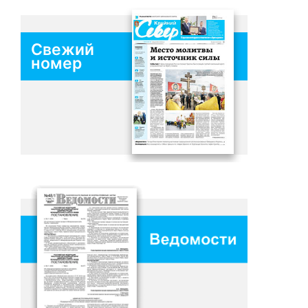
Свежий
номер