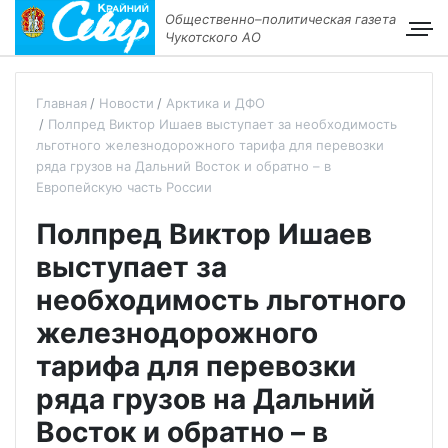
Общественно–политическая газета
Чукотского АО
Главная
Новости
Арктика и ДФО
Полпред Виктор Ишаев выступает за необходимость
льготного железнодорожного тарифа для перевозки
ряда грузов на Дальний Восток и обратно – в
Европейскую часть России
Полпред Виктор Ишаев
выступает за
необходимость льготного
железнодорожного
тарифа для перевозки
ряда грузов на Дальний
Восток и обратно – в