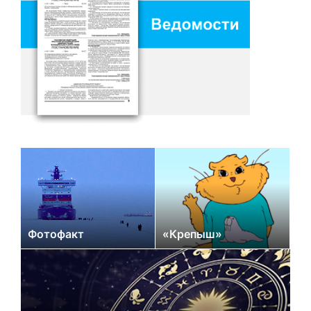
Фотофакт
«Крепыш»