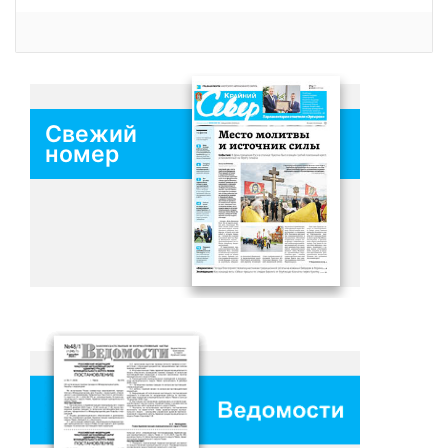
Свежий
номер