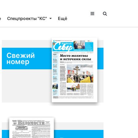
е
Спецпроекты "КС"
Ещё
Свежий
номер