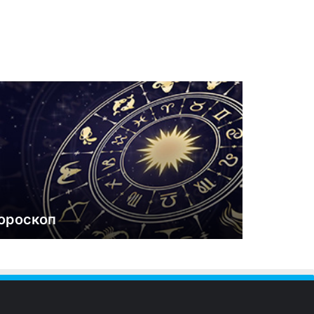
ороскоп