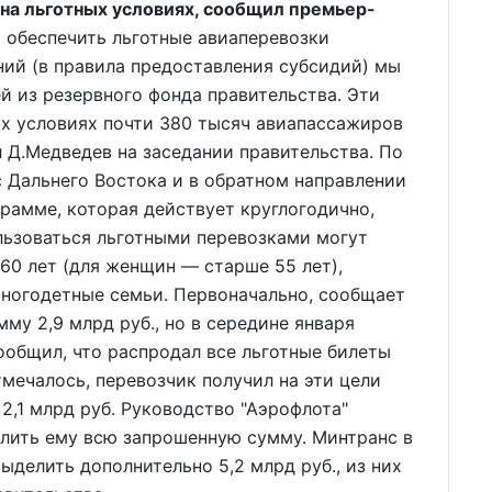
 на льготных условиях, сообщил премьер-
 обеспечить льготные авиаперевозки
ий (в правила предоставления субсидий) мы
й из резервного фонда правительства. Эти
ых условиях почти 380 тысяч авиапассажиров
л Д.Медведев на заседании правительства. По
с Дальнего Востока и в обратном направлении
рамме, которая действует круглогодично,
льзоваться льготными перевозками могут
60 лет (для женщин — старше 55 лет),
ногодетные семьи. Первоначально, сообщает
у 2,9 млрд руб., но в середине января
общил, что распродал все льготные билеты
тмечалось, перевозчик получил на эти цели
 2,1 млрд руб. Руководство "Аэрофлота"
елить ему всю запрошенную сумму. Минтранс в
ыделить дополнительно 5,2 млрд руб., из них