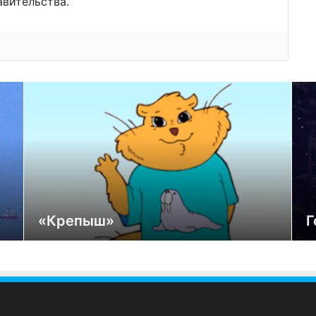
авительства.
«Крепыш»
Г