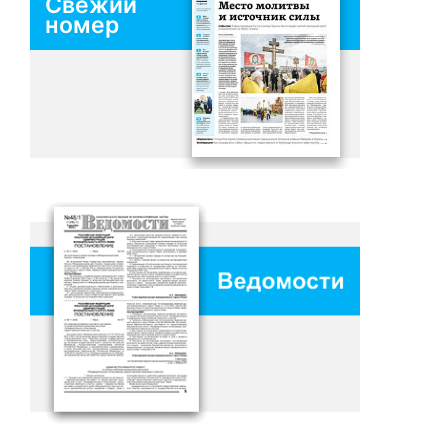
Свежий
номер